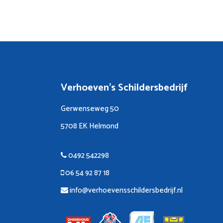
Verhoeven's Schildersbedrijf
Gerwenseweg 50
5708 EK Helmond
0492 542298
06 54 92 87 18
info@verhoevensschildersbedrijf.nl