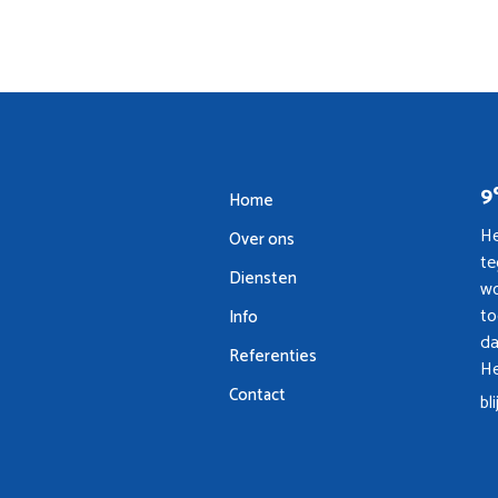
9
Home
He
Over ons
te
Diensten
wo
to
Info
da
Referenties
He
Contact
bl