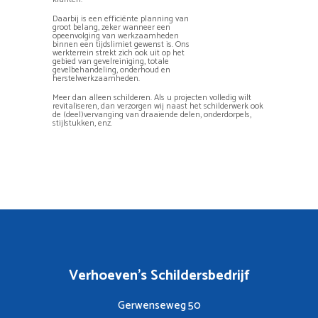
Daarbij is een efficiënte planning van
groot belang, zeker wanneer een
opeenvolging van werkzaamheden
binnen een tijdslimiet gewenst is. Ons
werkterrein strekt zich ook uit op het
gebied van gevelreiniging, totale
gevelbehandeling, onderhoud en
herstelwerkzaamheden.
Meer dan alleen schilderen. Als u projecten volledig wilt
revitaliseren, dan verzorgen wij naast het schilderwerk ook
de (deel)vervanging van draaiende delen, onderdorpels,
stijlstukken, enz.
Verhoeven's Schildersbedrijf
Gerwenseweg 50