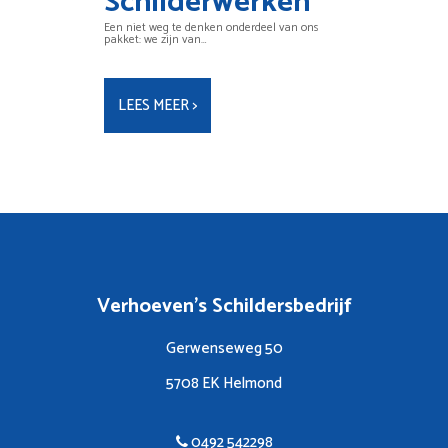
Schilderwerken
Een niet weg te denken onderdeel van ons
pakket: we zijn van…
LEES MEER >
Verhoeven's Schildersbedrijf
Gerwenseweg 50
5708 EK Helmond
0492 542298